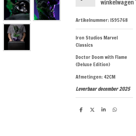
winkelwagen
Artikelnummer:
IS95768
Iron Studios Marvel
Classics
Doctor Doom with Flame
(Deluxe Edition)
Afmetingen: 42CM
Leverbaar december 2025
D
D
S
D
e
e
h
e
l
e
a
l
e
l
r
e
n
e
n