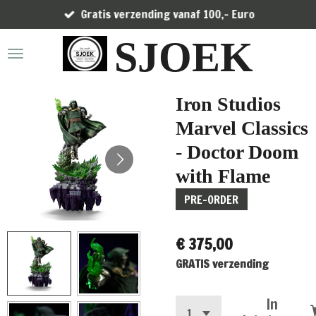
Gratis verzending vanaf 100,- Euro
Ga
direct
SJOEK
naar
de
hoofdinhoud
Iron Studios
Marvel Classics
- Doctor Doom
with Flame
PRE-ORDER
€ 375,00
GRATIS verzending
In