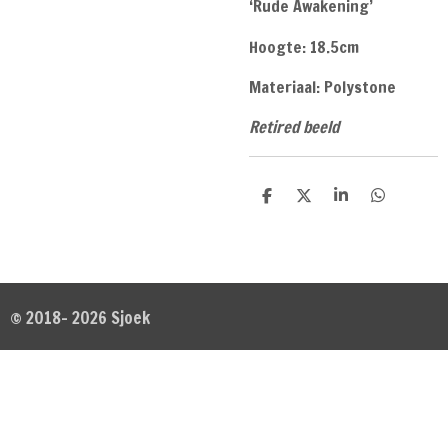
‘Rude Awakening’
Hoogte: 18.5cm
Materiaal: Polystone
Retired beeld
D
D
S
D
e
e
h
e
l
e
a
l
e
l
r
e
n
e
n
© 2018- 2026 Sjoek