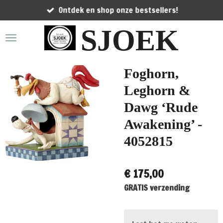
Ontdek en shop onze bestsellers!
Ga
direct
SJOEK
naar
de
hoofdinhoud
Foghorn,
Leghorn &
Dawg ‘Rude
Awakening’ -
4052815
€ 175,00
GRATIS verzending