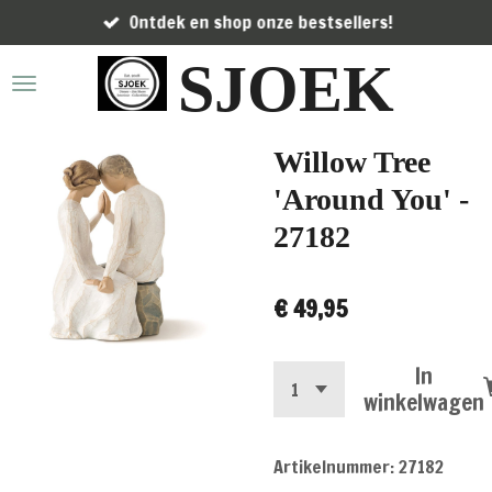
Ontdek en shop onze bestsellers!
Ga
direct
SJOEK
naar
de
hoofdinhoud
Willow Tree
'Around You' -
27182
€ 49,95
In
winkelwagen
Artikelnummer:
27182