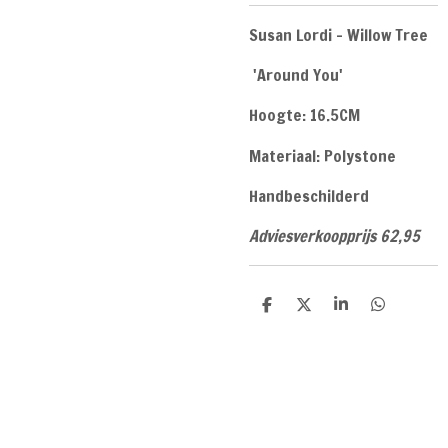
Susan Lordi - Willow Tree
'Around You'
Hoogte: 16.5CM
Materiaal: Polystone
Handbeschilderd
Adviesverkoopprijs 62,95
D
D
S
D
e
e
h
e
l
e
a
l
e
l
r
e
n
e
n