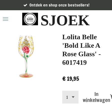
Ontdek en shop onze bestsellers!
Ga
direct
SJOEK
naar
de
hoofdinhoud
Lolita Belle
'Bold Like A
Rose Glass' -
6017419
€ 19,95
In
winkelwagen