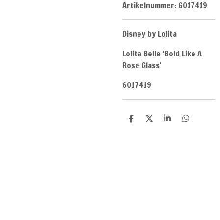
Artikelnummer:
6017419
Disney by Lolita
Lolita Belle 'Bold Like A
Rose Glass'
6017419
D
D
S
D
e
e
h
e
l
e
a
l
e
l
r
e
n
e
n