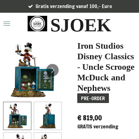
Gratis verzending vanaf 100,- Euro
Ga
direct
SJOEK
naar
de
hoofdinhoud
Iron Studios
Disney Classics
- Uncle Scrooge
McDuck and
Nephews
PRE-ORDER
€ 819,00
GRATIS verzending