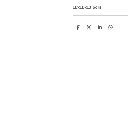
10x10x12,5cm
D
D
S
D
e
e
h
e
l
e
a
l
e
l
r
e
n
e
n