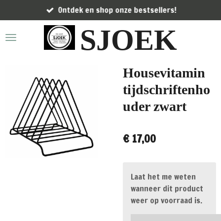
Ontdek en shop onze bestsellers!
Ga
direct
SJOEK
naar
de
hoofdinhoud
Housevitamin
tijdschriftenho
uder zwart
€ 17,00
Laat het me weten
wanneer dit product
weer op voorraad is.