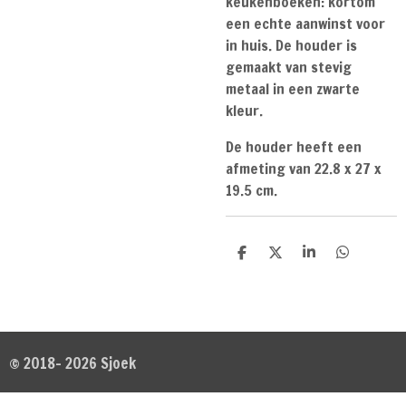
keukenboeken: kortom
een echte aanwinst voor
in huis. De houder is
gemaakt van stevig
metaal in een zwarte
kleur.
De houder heeft een
afmeting van 22.8 x 27 x
19.5 cm.
D
D
S
D
e
e
h
e
l
e
a
l
e
l
r
e
n
e
n
© 2018- 2026 Sjoek