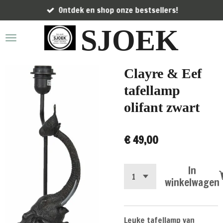
Ontdek en shop onze bestsellers!
Ga
direct
SJOEK
naar
de
hoofdinhoud
Clayre & Eef
tafellamp
olifant zwart
€ 49,00
In
winkelwagen
Leuke tafellamp van