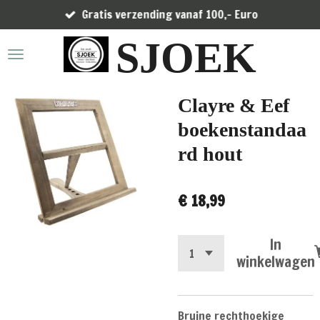
Gratis verzending vanaf 100,- Euro
Ga
direct
SJOEK
naar
de
hoofdinhoud
Clayre & Eef
boekenstandaa
rd hout
€ 18,99
In
winkelwagen
Bruine rechthoekige