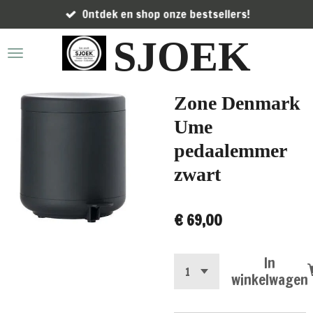
Ontdek en shop onze bestsellers!
Ga
direct
SJOEK
naar
de
hoofdinhoud
Zone Denmark
Ume
pedaalemmer
zwart
€ 69,00
In
winkelwagen