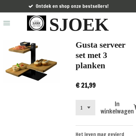
Ontdek en shop onze bestsellers!
Ga
direct
SJOEK
naar
de
hoofdinhoud
Gusta serveer
set met 3
planken
€ 21,99
In
winkelwagen
Het leven mag gevierd