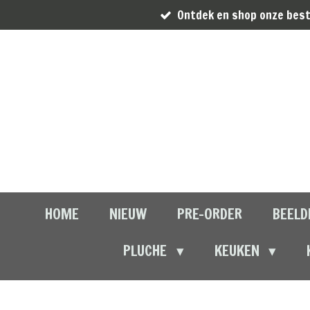
Ontdek en shop onze best
Ga
direct
naar
de
hoofdinhoud
HOME
NIEUW
PRE-ORDER
BEELD
PLUCHE
KEUKEN