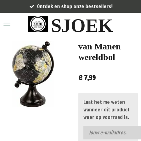
Ontdek en shop onze bestsellers!
Ga
direct
SJOEK
naar
de
hoofdinhoud
van Manen
wereldbol
€ 7,99
Laat het me weten
wanneer dit product
weer op voorraad is.