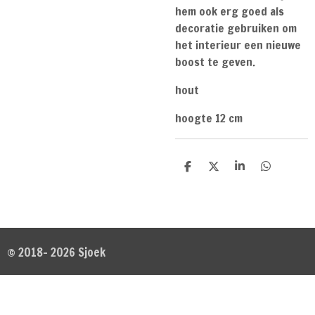
hem ook erg goed als
decoratie gebruiken om
het interieur een nieuwe
boost te geven.
hout
hoogte 12 cm
D
D
S
D
e
e
h
e
l
e
a
l
e
l
r
e
n
e
n
© 2018- 2026 Sjoek