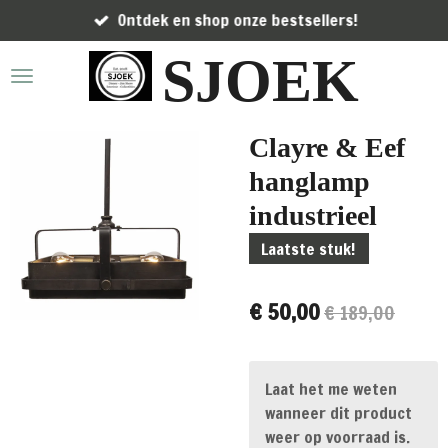
Ontdek en shop onze bestsellers!
Ga
direct
SJOEK
naar
de
hoofdinhoud
Clayre & Eef
hanglamp
industrieel
Laatste stuk!
€ 50,00
€ 189,00
Laat het me weten
wanneer dit product
weer op voorraad is.