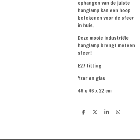
ophangen van de juiste
hanglamp kan een hoop
betekenen voor de sfeer
in huis.
Deze mooie industriële
hanglamp brengt meteen
sfeer!
E27 fitting
Yzer en glas
46 x 46 x 22 cm
D
D
S
D
e
e
h
e
l
e
a
l
e
l
r
e
n
e
n