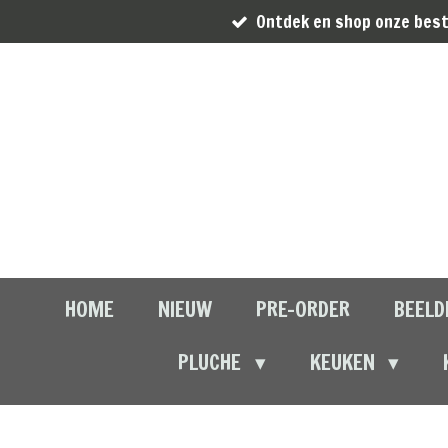
Ontdek en shop onze best
Ga
direct
naar
de
hoofdinhoud
HOME
NIEUW
PRE-ORDER
BEELD
PLUCHE
KEUKEN