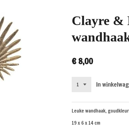
Clayre & 
wandhaak
€ 8,00
In winkelwa
Leuke wandhaak, goudkleurig
19 x 6 x 14 cm