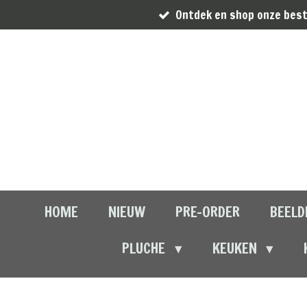
Ontdek en shop onze best
Ga
direct
naar
de
hoofdinhoud
HOME
NIEUW
PRE-ORDER
BEELD
PLUCHE
KEUKEN