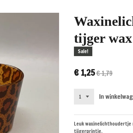
Waxinelic
tijger wax
Sale!
€ 1,25
€ 1,79
In winkelwa
Leuk waxinelichthoudertje 
tijgerprintje.