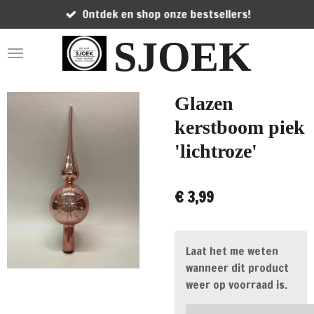
Ontdek en shop onze bestsellers!
Ga
direct
SJOEK
naar
de
hoofdinhoud
Glazen
kerstboom piek
'lichtroze'
€ 3,99
Laat het me weten
wanneer dit product
weer op voorraad is.