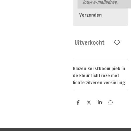
Verzenden
Uitverkocht
Glazen kerstboom piek in
de kleur lichtroze met
lichte zilveren versiering
D
D
S
D
e
e
h
e
l
e
a
l
e
l
r
e
n
e
n