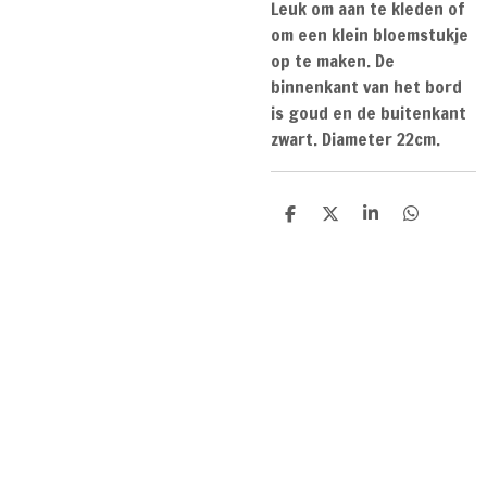
Leuk om aan te kleden of
om een klein bloemstukje
op te maken. De
binnenkant van het bord
is goud en de buitenkant
zwart. Diameter 22cm.
D
D
S
D
e
e
h
e
l
e
a
l
e
l
r
e
n
e
n