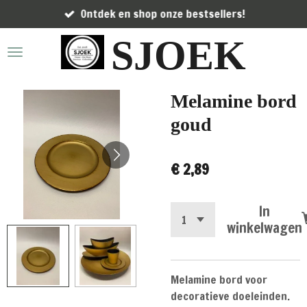
Ontdek en shop onze bestsellers!
Ga
direct
SJOEK
naar
de
hoofdinhoud
Melamine bord
goud
€ 2,89
In
winkelwagen
Melamine bord voor
decoratieve doeleinden.