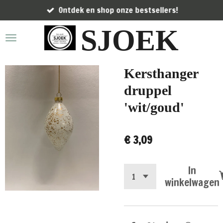
Ontdek en shop onze bestsellers!
Ga
direct
SJOEK
naar
de
hoofdinhoud
Kersthanger
druppel
'wit/goud'
€ 3,09
In
winkelwagen