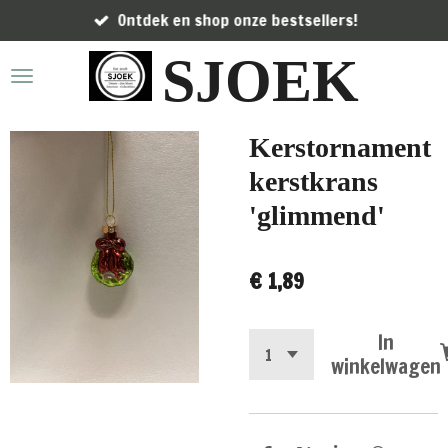
Ontdek en shop onze bestsellers!
Ga
direct
SJOEK
naar
de
hoofdinhoud
Kerstornament
kerstkrans
'glimmend'
€ 1,89
In
winkelwagen