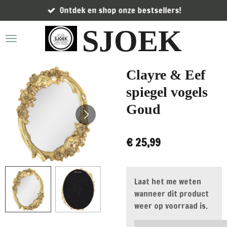
Ontdek en shop onze bestsellers!
Ga
direct
SJOEK
naar
de
hoofdinhoud
Clayre & Eef
spiegel vogels
Goud
€ 25,99
Laat het me weten
wanneer dit product
weer op voorraad is.