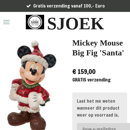
Gratis verzending vanaf 100,- Euro
Ga
direct
SJOEK
naar
de
hoofdinhoud
Mickey Mouse
Big Fig 'Santa'
€ 159,00
GRATIS verzending
Laat het me weten
wanneer dit product
weer op voorraad is.