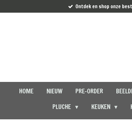
Ontdek en shop onze best
Ga
direct
naar
de
hoofdinhoud
HOME
NIEUW
PRE-ORDER
BEELD
PLUCHE
KEUKEN