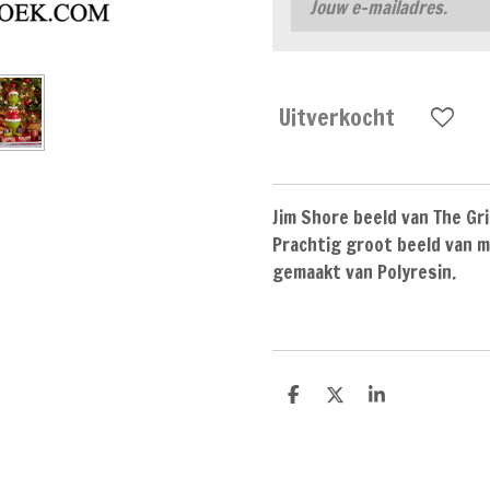
Uitverkocht
Jim Shore beeld van The Gri
Prachtig groot beeld van m
gemaakt van Polyresin.
D
D
S
e
e
h
l
e
a
e
l
r
n
e