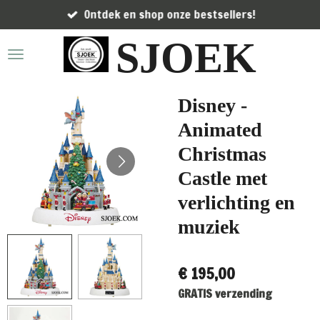
Ontdek en shop onze bestsellers!
Ga
direct
SJOEK
naar
de
hoofdinhoud
Disney -
Animated
Christmas
Castle met
verlichting en
muziek
€ 195,00
GRATIS verzending