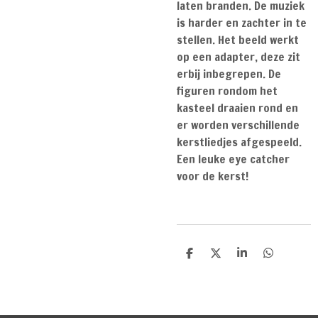
laten branden. De muziek
is harder en zachter in te
stellen. Het beeld werkt
op een adapter, deze zit
erbij inbegrepen. De
figuren rondom het
kasteel draaien rond en
er worden verschillende
kerstliedjes afgespeeld.
Een leuke eye catcher
voor de kerst!
D
D
S
D
e
e
h
e
l
e
a
l
e
l
r
e
n
e
n