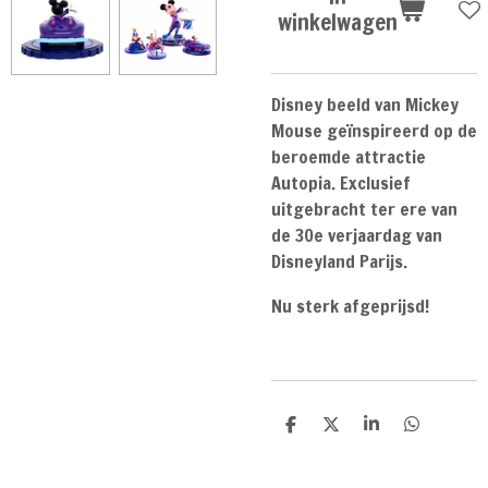
winkelwagen
Disney beeld van Mickey
Mouse geïnspireerd op de
beroemde attractie
Autopia. Exclusief
uitgebracht ter ere van
de 30e verjaardag van
Disneyland Parijs.
Nu sterk afgeprijsd!
D
D
S
D
e
e
h
e
l
e
a
l
e
l
r
e