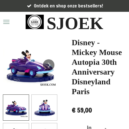
Ontdek en shop onze bestsellers!
Ga
direct
SJOEK
naar
de
hoofdinhoud
Disney -
Mickey Mouse
Autopia 30th
Anniversary
Disneyland
Paris
€ 59,00
In