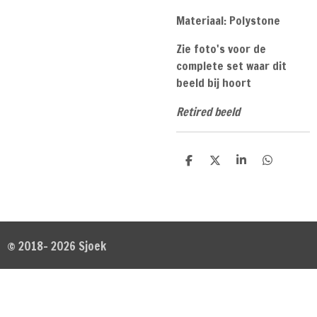
Materiaal: Polystone
Zie foto's voor de
complete set waar dit
beeld bij hoort
Retired beeld
D
D
S
D
e
e
h
e
l
e
a
l
e
l
r
e
n
e
n
© 2018- 2026 Sjoek