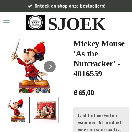
Ontdek en shop onze bestsellers!
Ga
direct
SJOEK
naar
de
hoofdinhoud
Mickey Mouse
'As the
Nutcracker' -
4016559
€ 65,00
Laat het me weten
wanneer dit product
weer op voorraad is.