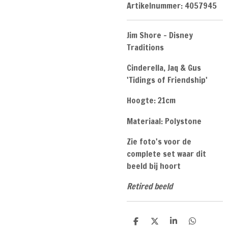
Artikelnummer:
4057945
Jim Shore - Disney
Traditions
Cinderella, Jaq & Gus
'Tidings of Friendship'
Hoogte: 21cm
Materiaal: Polystone
Zie foto's voor de
complete set waar dit
beeld bij hoort
Retired beeld
D
D
S
D