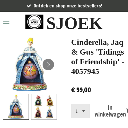
Ontdek en shop onze bestsellers!
Ga
direct
SJOEK
naar
de
hoofdinhoud
Cinderella, Jaq
& Gus 'Tidings
of Friendship' -
4057945
€ 99,00
In
winkelwagen