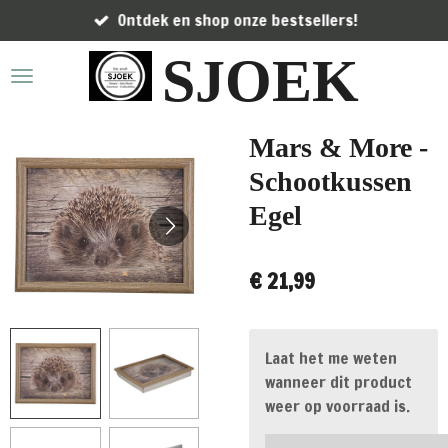
Ontdek en shop onze bestsellers!
Ga
direct
SJOEK
naar
de
hoofdinhoud
Mars & More -
Schootkussen
Egel
€ 21,99
Laat het me weten
wanneer dit product
weer op voorraad is.