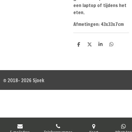
een laptop of tijdens het
eten.
Afmetingen: 43x33x7cm
D
D
S
D
e
e
h
e
l
e
a
l
e
l
r
e
n
e
n
© 2018- 2026 Sjoek
E-mailadres
Telefoonnummer
Kaart
WhatsApp